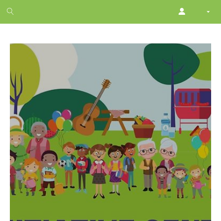
1
month
free