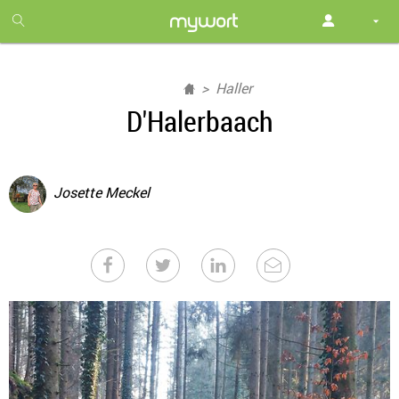
1
month
free
Haller
D'Halerbaach
Josette Meckel