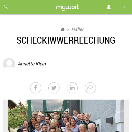
1
month
free
Haller
SCHECKIWWERREECHUNG
Annette Klein