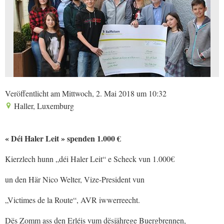
Veröffentlicht am Mittwoch, 2. Mai 2018 um 10:32
Haller, Luxemburg
« Déi Haler Leit » spenden 1.000 €
Kierzlech hunn „déi Haler Leit“ e Scheck vun 1.000€
un den Här Nico Welter, Vize-President vun
„Victimes de la Route“, AVR iwwerreecht.
Dës Zomm ass den Erléis vum dësjährege Buergbrennen,