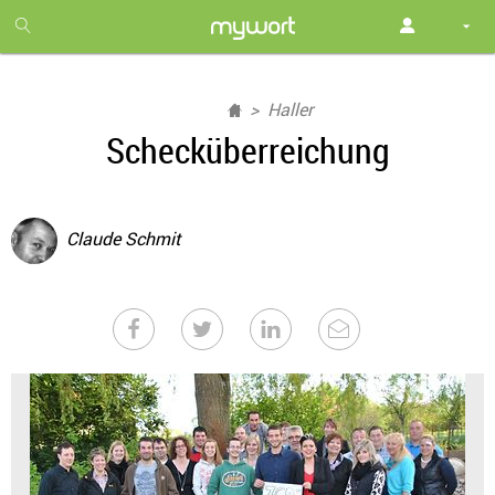
1
month
free
Haller
Schecküberreichung
Claude Schmit