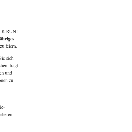
des K-RUN!
jähriges
zu feiern.
Sie sich
hen, trägt
cen und
onen zu
ie-
rlieren.