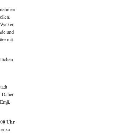
lnehmern
ellen.
-Walker,
nde und
äre mit
tlichen
tadt
. Daher
 Emji,
:00 Uhr
ier zu