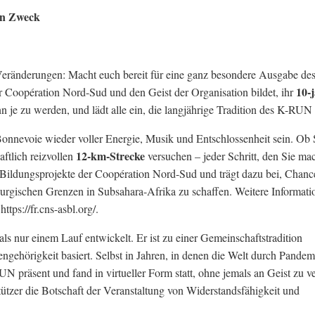
en Zweck
r Veränderungen: Macht euch bereit für eine ganz besondere Ausgabe 
10-
der Coopération Nord-Sud und den Geist der Organisation bildet, ihr
nn je zu werden, und lädt alle ein, die langjährige Tradition des K-RUN 
onnevoie wieder voller Energie, Musik und Entschlossenheit sein. Ob 
12-km-Strecke
aftlich reizvollen
versuchen – jeder Schritt, den Sie mac
e Bildungsprojekte der Coopération Nord-Sud und trägt dazu bei, Chan
urgischen Grenzen in Subsahara-Afrika zu schaffen. Weitere Informati
tps://fr.cns-asbl.org/.
ls nur einem Lauf entwickelt. Er ist zu einer Gemeinschaftstradition
gehörigkeit basiert. Selbst in Jahren, in denen die Welt durch Pandem
 präsent und fand in virtueller Form statt, ohne jemals an Geist zu ve
stützer die Botschaft der Veranstaltung von Widerstandsfähigkeit und