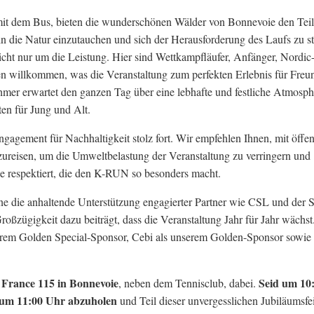
it dem Bus, bieten die wunderschönen Wälder von Bonnevoie den Tei
in die Natur einzutauchen und sich der Herausforderung des Laufs zu st
t nur um die Leistung. Hier sind Wettkampfläufer, Anfänger, Nordic
n willkommen, was die Veranstaltung zum perfekten Erlebnis für Freu
hmer erwartet den ganzen Tag über eine lebhafte und festliche Atmosph
en für Jung und Alt.
ngagement für Nachhaltigkeit stolz fort. Wir empfehlen Ihnen, mit öffen
zureisen, um die Umweltbelastung der Veranstaltung zu verringern und
se respektiert, die den K-RUN so besonders macht.
 die anhaltende Unterstützung engagierter Partner wie CSL und der S
ßzügigkeit dazu beiträgt, dass die Veranstaltung Jahr für Jahr wächst
serem Golden Special-Sponsor, Cebi als unserem Golden-Sponsor sowie
 France 115 in Bonnevoie
Seid um 10
, neben dem Tennisclub, dabei.
f um 11:00 Uhr abzuholen
und Teil dieser unvergesslichen Jubiläumsfe