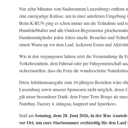
Nur zehn Minuten vom Stadtzentrum Luxemburgs entfernt m
eine einzigartige Kulisse, um in einer autofreien Umgebung 
Beim K-RUN ging es schon immer um die Teilnahme und nich
Hundeliebhaber und alle Outdoor-Begeisterten gleichermaße
Familienmitglieder jeden Alters macht. Besucher und Teilne
einem Warm-up vor dem Lauf, leckerem Essen und Aktivität
Wie in den vergangenen Jahren setzt die Veranstaltung ihr E
Verkehrsmitteln, dem Fahrrad oder per Fahrgemeinschaft an
sicherzustellen, dass die Feier die wunderschöne Naturkulis
Diese Jubiläumsausgabe zum 10-jährigen Bestehen wäre ohne
Luxemburg sowie unserer Sponsoren nicht möglich, deren Gro
gilt unser besonderer Dank: dem Foyer Terre Rouge als un
Nutribay, Factory 4, inlingua, Isupport und Spuerkees.
Sonntag, dem 28. Juni 2026, in der Rue Anatole
Seid am
vor Ort, um eure Startnummer rechtzeitig für den Lau