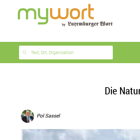
1
month
free
Text, Ort, Organisation
Die Natu
Pol Sassel