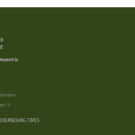
ch
rg
@mywort.lu
nformation
gen
LUXEMBOURG TIMES