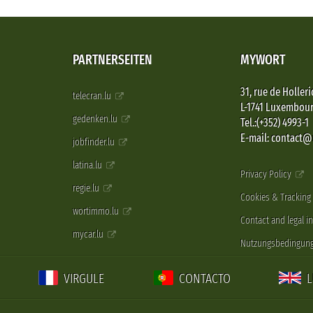
PARTNERSEITEN
MYWORT
31, rue de Holleri
telecran.lu
L-1741 Luxembou
gedenken.lu
Tel.:(+352) 4993-1
E-mail: contact
jobfinder.lu
latina.lu
Privacy Policy
regie.lu
Cookies & Tracking
wortimmo.lu
Contact and legal i
mycar.lu
Nutzungsbedingun
VIRGULE
CONTACTO