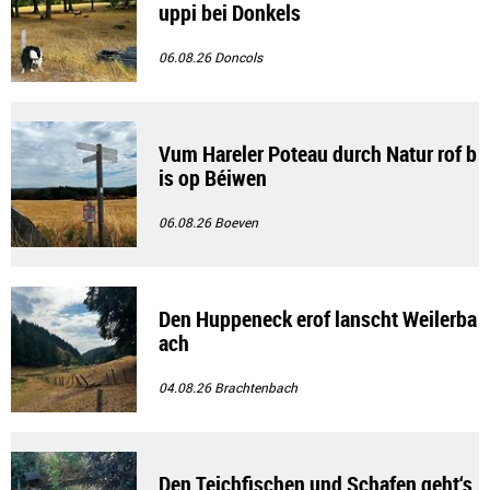
uppi bei Donkels
06.08.26
Doncols
Vum Hareler Poteau durch Natur rof b
is op Béiwen
06.08.26
Boeven
Den Huppeneck erof lanscht Weilerba
ach
04.08.26
Brachtenbach
Den Teichfischen und Schafen geht‘s