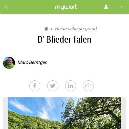
1
month
free
Heiderscheidergrund
D' Blieder falen
Marc Bemtgen