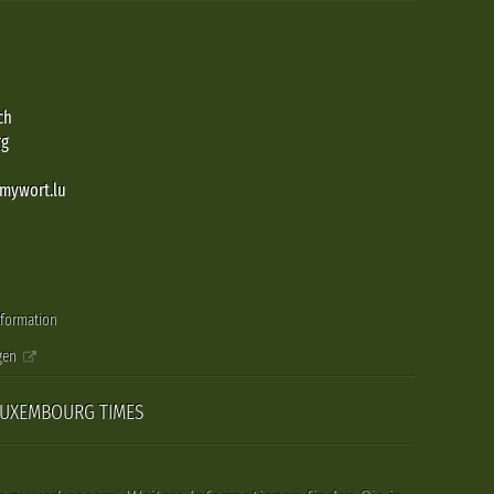
ch
rg
@mywort.lu
nformation
gen
LUXEMBOURG TIMES