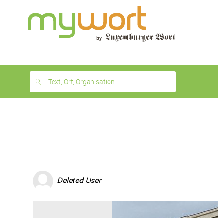
1
month
free
Text, Ort, Organisation
Deleted User