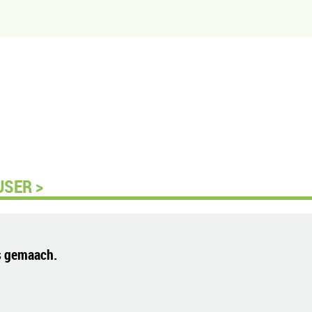
USER >
s gemaach.