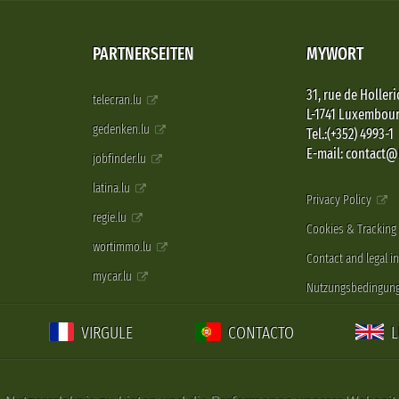
PARTNERSEITEN
MYWORT
31, rue de Holleri
telecran.lu
L-1741 Luxembou
gedenken.lu
Tel.:(+352) 4993-1
E-mail: contact
jobfinder.lu
latina.lu
Privacy Policy
regie.lu
Cookies & Tracking
wortimmo.lu
Contact and legal i
mycar.lu
Nutzungsbedingun
VIRGULE
CONTACTO