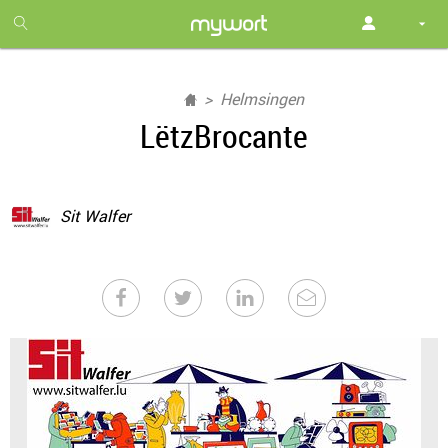
1
month
free
Helmsingen
LëtzBrocante
Sit Walfer