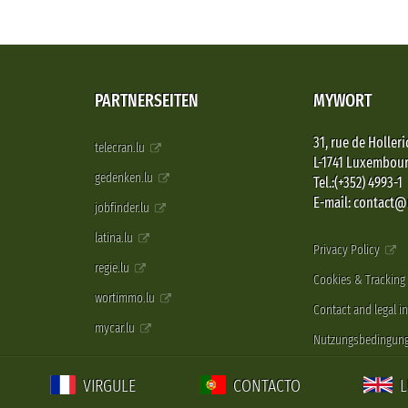
PARTNERSEITEN
MYWORT
31, rue de Holleri
telecran.lu
L-1741 Luxembou
gedenken.lu
Tel.:(+352) 4993-1
E-mail: contact
jobfinder.lu
latina.lu
Privacy Policy
regie.lu
Cookies & Tracking
wortimmo.lu
Contact and legal i
mycar.lu
Nutzungsbedingun
VIRGULE
CONTACTO