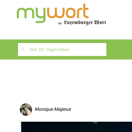
1
month
free
Text, Ort, Organisation
Monique Majerus