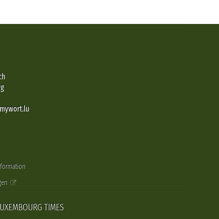
ch
rg
@mywort.lu
nformation
gen
LUXEMBOURG TIMES