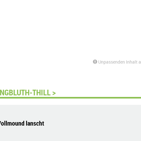
Unpassenden Inhalt 
NGBLUTH-THILL >
Vollmound lanscht