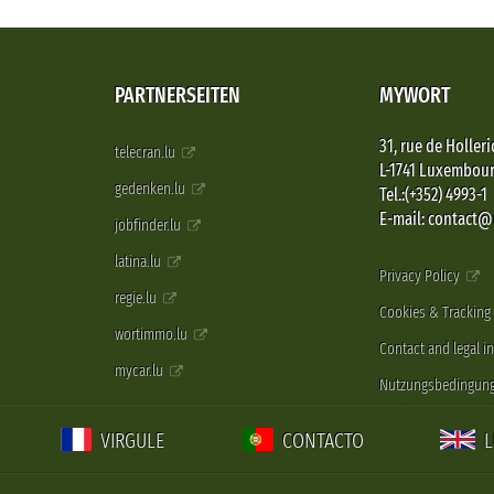
PARTNERSEITEN
MYWORT
31, rue de Holleri
telecran.lu
L-1741 Luxembou
gedenken.lu
Tel.:(+352) 4993-1
E-mail: contact
jobfinder.lu
latina.lu
Privacy Policy
regie.lu
Cookies & Tracking
wortimmo.lu
Contact and legal i
mycar.lu
Nutzungsbedingun
VIRGULE
CONTACTO