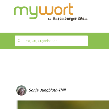
1
month
free
Text, Ort, Organisation
Sonja Jungbluth-Thill