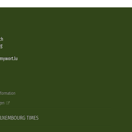
ch
rg
@mywort.lu
nformation
gen
LUXEMBOURG TIMES