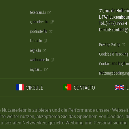
31, rue de Holleri
telecran.lu
L-1741 Luxembou
gedenken.lu
Tel.:(+352) 4993-1
E-mail: contact
jobfinder.lu
latina.lu
Privacy Policy
regie.lu
Cookies & Tracking
wortimmo.lu
Contact and legal i
mycar.lu
Nutzungsbedingun
VIRGULE
CONTACTO
Nutzererlebnis zu bieten und die Performance unserer Webseite 
ite weiter nutzen, akzeptieren Sie das Speichern von Cookies, 
u sozialen Netzwerken, gezielte Werbung und Personalisierung 