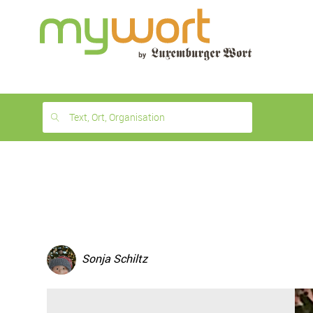
1
month
free
Text, Ort, Organisation
Sonja Schiltz