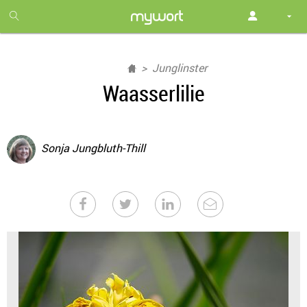
1
month
free
Junglinster
Waasserlilie
Sonja Jungbluth-Thill