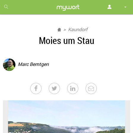
1
month
free
Kaundorf
Moies um Stau
Marc Bemtgen