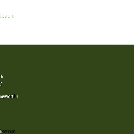
edback.
ch
rg
@mywort.lu
nformation