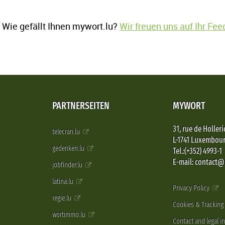
Wie gefällt Ihnen mywort.lu?
Wir freuen uns auf Ihr Fe
PARTNERSEITEN
MYWORT
31, rue de Holleri
telecran.lu
L-1741 Luxembou
gedenken.lu
Tel.:(+352) 4993-1
E-mail: contact
jobfinder.lu
latina.lu
Privacy Policy
regie.lu
Cookies & Tracking
wortimmo.lu
Contact and legal i