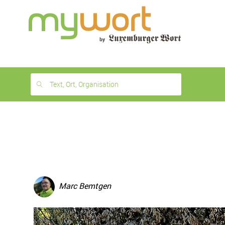
1
month
free
Text, Ort, Organisation
Marc Bemtgen