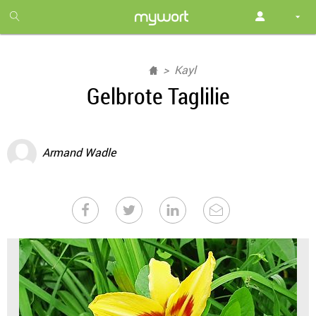
1
month
free
Kayl
Gelbrote Taglilie
Armand Wadle