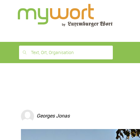
1
month
free
Text, Ort, Organisation
Georges Jonas