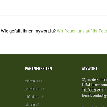
Wie gefällt Ihnen mywort.lu?
Wir freuen uns auf Ihr Fe
PARTNERSEITEN
MYWORT
31, rue de Holleri
telecran.lu
L-1741 Luxembou
gedenken.lu
Tel.:(+352) 4993-1
E-mail: contact
jobfinder.lu
latina.lu