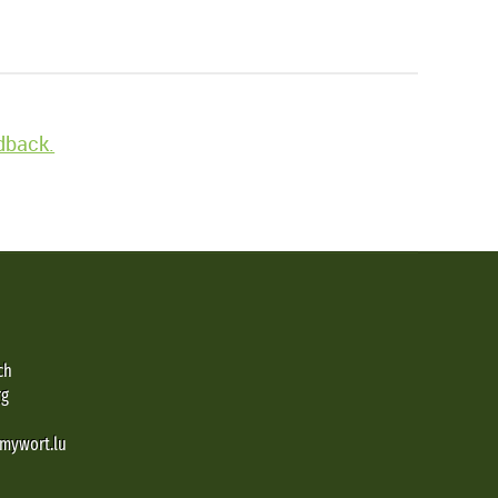
edback.
ch
rg
@mywort.lu