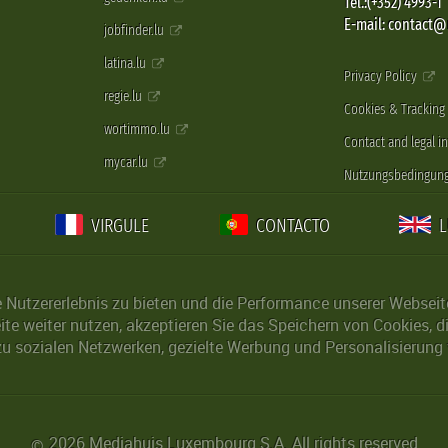
Tel.:(+352) 4993-1
E-mail: contact
jobfinder.lu
latina.lu
Privacy Policy
regie.lu
Cookies & Tracking
wortimmo.lu
Contact and legal i
mycar.lu
Nutzungsbedingun
VIRGULE
CONTACTO
Nutzererlebnis zu bieten und die Performance unserer Webseite 
ite weiter nutzen, akzeptieren Sie das Speichern von Cookies, 
u sozialen Netzwerken, gezielte Werbung und Personalisierung 
2026 Mediahuis Luxembourg S.A. All rights reserved
©