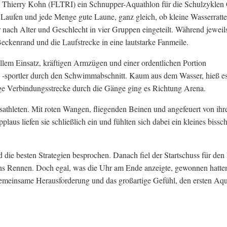
d Thierry Kohn (FLTRI) ein Schnupper-Aquathlon für die Schulzyklen
ufen und jede Menge gute Laune, ganz gleich, ob kleine Wasserratte
nach Alter und Geschlecht in vier Gruppen eingeteilt. Während jeweil
eckenrand und die Laufstrecke in eine lautstarke Fanmeile.
lem Einsatz, kräftigen Armzügen und einer ordentlichen Portion
d -sportler durch den Schwimmabschnitt. Kaum aus dem Wasser, hieß es
nge Verbindungsstrecke durch die Gänge ging es Richtung Arena.
thleten. Mit roten Wangen, fliegenden Beinen und angefeuert von ihr
aus liefen sie schließlich ein und fühlten sich dabei ein kleines bissc
die besten Strategien besprochen. Danach fiel der Startschuss für den
on ins Rennen. Doch egal, was die Uhr am Ende anzeigte, gewonnen hatte
 gemeinsame Herausforderung und das großartige Gefühl, den ersten Aq