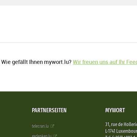
Wie gefällt Ihnen mywort.lu?
Wir freuen uns auf Ihr Fe
PARTNERSEITEN
MYWORT
31, rue de Holleri
telecran.lu
L-1741 Luxembou
gedenken.lu