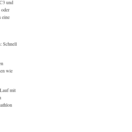
 C3 und
 oder
s eine
: Schnell
en
hen wie
 Lauf mit
n
uathlon