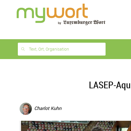
1
month
free
Text, Ort, Organisation
LASEP-Aqua
Charlot Kuhn