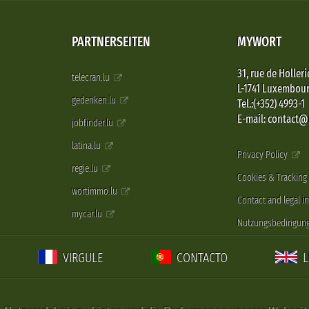
PARTNERSEITEN
MYWORT
31, rue de Holleri
telecran.lu
L-1741 Luxembou
gedenken.lu
Tel.:(+352) 4993-1
E-mail: contact
jobfinder.lu
latina.lu
Privacy Policy
regie.lu
Cookies & Tracking
wortimmo.lu
Contact and legal i
mycar.lu
Nutzungsbedingun
VIRGULE
CONTACTO