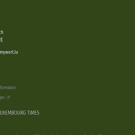
ch
rg
@mywort.lu
nformation
gen
LUXEMBOURG TIMES