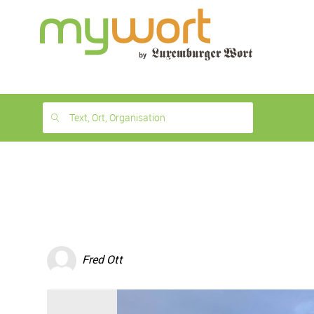
1
month
free
Text, Ort, Organisation
Fred Ott