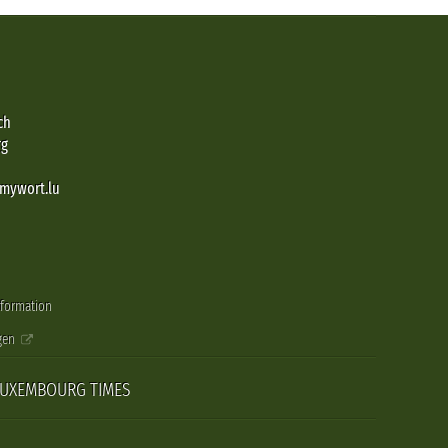
ch
rg
@mywort.lu
nformation
gen
LUXEMBOURG TIMES