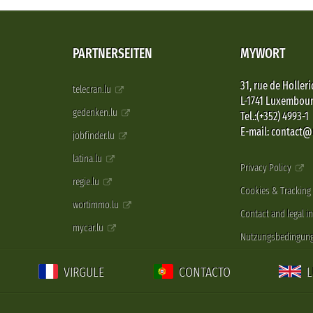
PARTNERSEITEN
MYWORT
31, rue de Holleri
telecran.lu
L-1741 Luxembou
gedenken.lu
Tel.:(+352) 4993-1
E-mail: contact
jobfinder.lu
latina.lu
Privacy Policy
regie.lu
Cookies & Tracking
wortimmo.lu
Contact and legal i
mycar.lu
Nutzungsbedingun
VIRGULE
CONTACTO