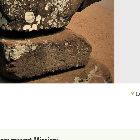
L
einer mywort-Mission: