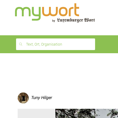
1
month
free
Text, Ort, Organisation
Tuny Hilger