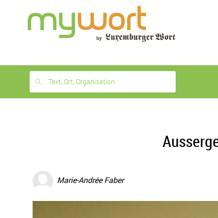
1
month
free
Text, Ort, Organisation
Ausserge
Marie-Andrée Faber