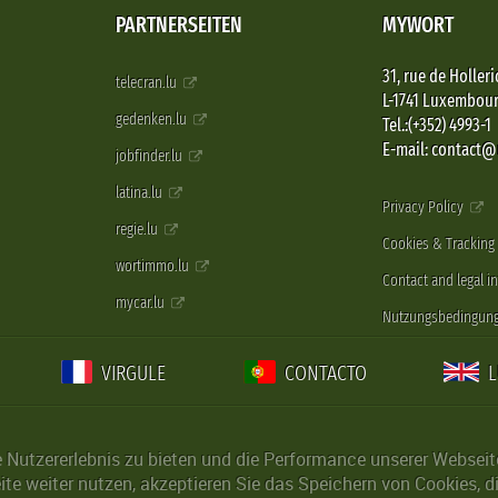
PARTNERSEITEN
MYWORT
31, rue de Holleri
telecran.lu
L-1741 Luxembou
gedenken.lu
Tel.:(+352) 4993-1
E-mail: contact
jobfinder.lu
latina.lu
Privacy Policy
regie.lu
Cookies & Tracking
wortimmo.lu
Contact and legal i
mycar.lu
Nutzungsbedingun
VIRGULE
CONTACTO
Nutzererlebnis zu bieten und die Performance unserer Webseite 
ite weiter nutzen, akzeptieren Sie das Speichern von Cookies, 