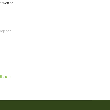
nt wou se
angeben
edback.