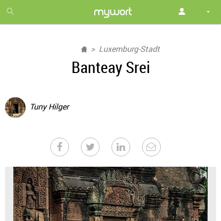
1
month
free
Luxemburg-Stadt
Banteay Srei
Tuny Hilger