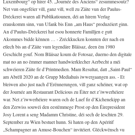
Luxembourg“ op hirer 45. „Journée des Anciens“ zesummesoutz?
Net vun ongeféier vill, ganz vill, well zu Zäite vun der Paulus-
Dréckerei waren all Publikatiounen, déi an hirem Verlag
erauskomm sinn, vun Ufank bis Enn „am Haus“ produzéiert ginn.
An d’Paulus-Dréckerei hat esou honnerte Familljen e gutt
Akommes bidde kënnen … - Zréckkucken konnten der nach en
etlech bis an d’Zäite vum legendäre Bläisaz, deen ëm 1980
Geschicht gouf. Nom Bläisaz koum de Fotosaz, duerno den digitale
mat no an no ëmmer manner handwierklecher Aerbecht a méi
schwéieren Zäite fir d’Printmedien. Mam Resultat, datt „Saint-Paul“
am Abrëll 2020 an de Grupp Mediahuis iwwergaangen ass. - Et
bleiwen also just nach d’Erënnerungen, vill ganz schéiner, wat op
der Journée am Restaurant Delicious zu Éiter net z’iwwerhéiere
war. Net z’iwwerhéiere waren och de Luef fir d’Kichenekipp an
den Zerwiss souwéi den eestëmmege Prost op den Éirepresident
Josy Lorent a seng Madamm Christine, déi sech de leschten 29.
September zu Wien bestuet hunn. Si haten op den Apéritif
„Schampagner an Amuse-Bouchen“ invitéiert. Gléckwënsch vu