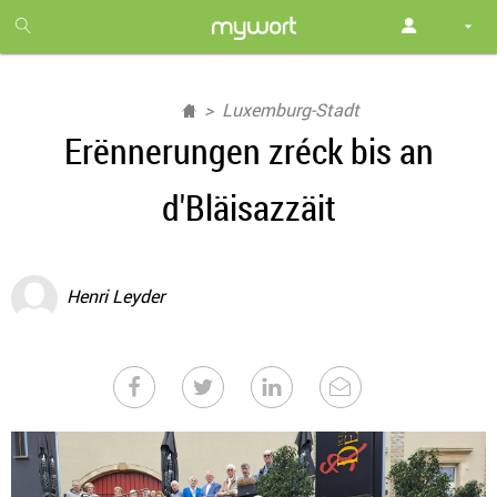
1
month
free
Luxemburg-Stadt
Erënnerungen zréck bis an
d'Bläisazzäit
Henri Leyder