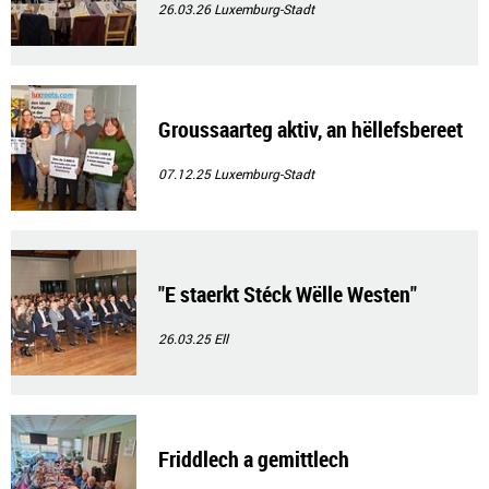
26.03.26
Luxemburg-Stadt
Groussaarteg aktiv, an hëllefsbereet
07.12.25
Luxemburg-Stadt
"E staerkt Stéck Wëlle Westen"
26.03.25
Ell
Friddlech a gemittlech