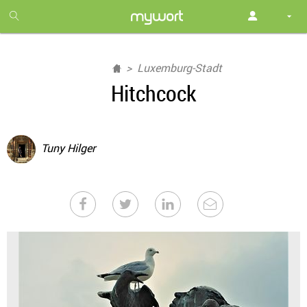
1
month
free
Luxemburg-Stadt
Hitchcock
Tuny Hilger