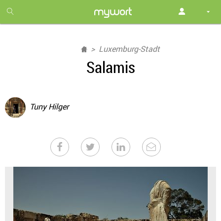
1
month
free
Luxemburg-Stadt
Salamis
Tuny Hilger