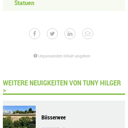
Statuen
Unpassenden Inhalt angeben
WEITERE NEUIGKEITEN VON TUNY HILGER
>
Biisserwee