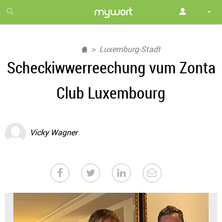
1
month
free
Luxemburg-Stadt
Scheckiwwerreechung vum Zonta
Club Luxembourg
Vicky Wagner