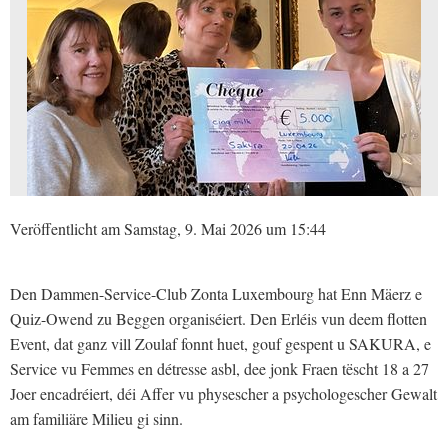
Veröffentlicht am Samstag, 9. Mai 2026 um 15:44
Den Dammen-Service-Club Zonta Luxembourg hat Enn Mäerz e
Quiz-Owend zu Beggen organiséiert. Den Erléis vun deem flotten
Event, dat ganz vill Zoulaf fonnt huet, gouf gespent u SAKURA, e
Service vu Femmes en détresse asbl, dee jonk Fraen tëscht 18 a 27
Joer encadréiert, déi Affer vu physescher a psychologescher Gewalt
am familiäre Milieu gi sinn.