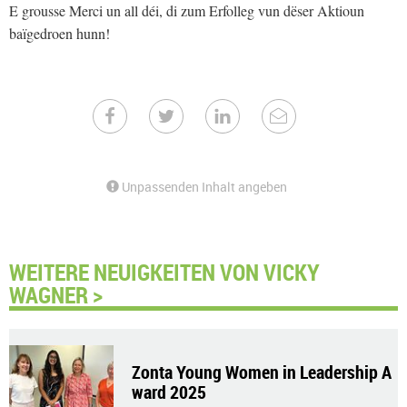
E grousse Merci un all déi, di zum Erfolleg vun dëser Aktioun
baïgedroen hunn!
Unpassenden Inhalt angeben
WEITERE NEUIGKEITEN VON VICKY
WAGNER >
Zonta Young Women in Leadership A
ward 2025