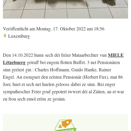
Veröffentlicht am Montag, 17. Oktober 2022 um 18:56
Luxemburg
MIELE
Den 14.10.2022 hunn sech déi fréier Mataarbechter vun
Lëtzebuerg
getraff bei engem flotten Buffet. 3 nei Pensionären
sinn geéiert gin : Charles Hoffmann, Guido Hanke, Rainer
Engel. An esouguer den eelsten Pensionär (Herbert Fux), mat 86
Joer, huet et sech net huelen gelooss dabei ze sinn. Bei enger
sympathescher Feier gouf gepotert iwwert déi al Zäiten, an et war
en frou sech emol erëm ze gesinn.