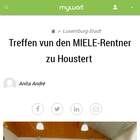
1
month
free
Luxemburg-Stadt
Treffen vun den MIELE-Rentner
zu Houstert
Anita André