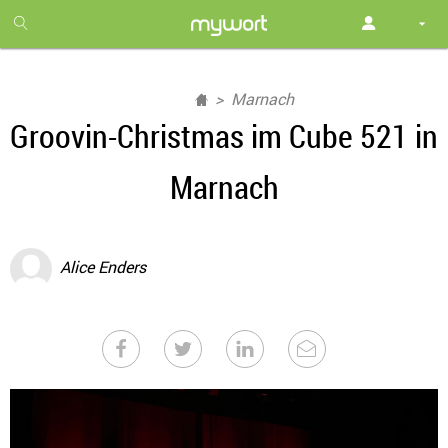
1
month
free
Marnach
Groovin-Christmas im Cube 521 in
Marnach
Alice Enders