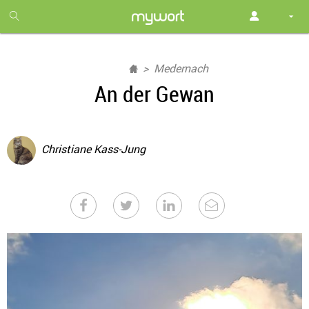
1
month
free
Medernach
An der Gewan
Christiane Kass-Jung