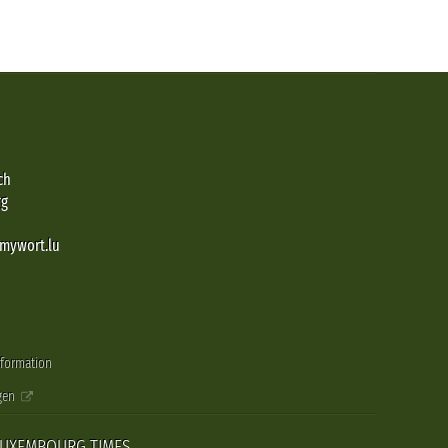
ch
rg
@mywort.lu
nformation
gen
LUXEMBOURG TIMES