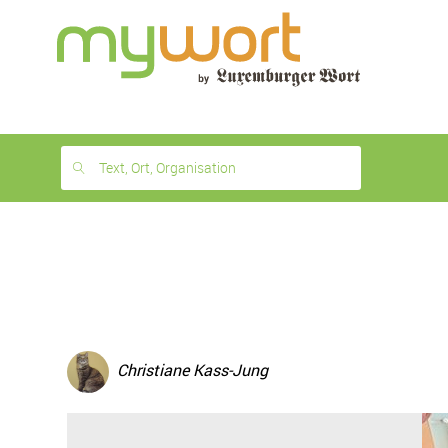
1
month
free
Text, Ort, Organisation
Christiane Kass-Jung