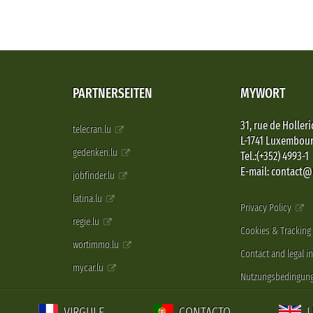
PARTNERSEITEN
MYWORT
31, rue de Holleri
telecran.lu
L-1741 Luxembou
gedenken.lu
Tel.:(+352) 4993-1
E-mail: contact
jobfinder.lu
latina.lu
Privacy Policy
regie.lu
Cookies & Tracking
wortimmo.lu
Contact and legal i
mycar.lu
Nutzungsbedingun
VIRGULE
CONTACTO