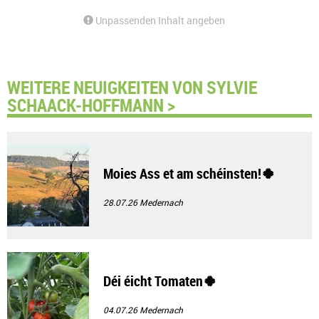
Unpassenden Inhalt angeben
WEITERE NEUIGKEITEN VON SYLVIE
SCHAACK-HOFFMANN >
Moies Ass et am schéinsten!🍀
28.07.26
Medernach
Déi éicht Tomaten🍀
04.07.26
Medernach