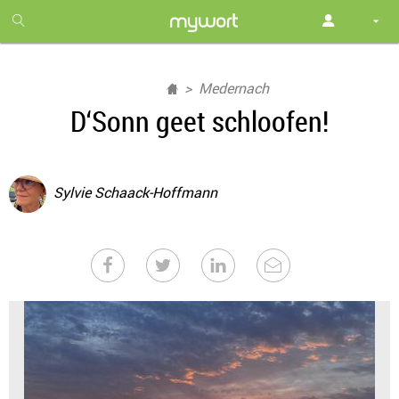
1
month
free
Medernach
D‘Sonn geet schloofen!
Sylvie Schaack-Hoffmann