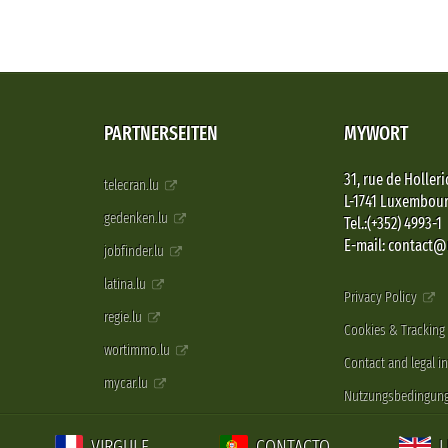
PARTNERSEITEN
MYWORT
31, rue de Holleri
telecran.lu
L-1741 Luxembou
gedenken.lu
Tel.:(+352) 4993-1
E-mail: contact
jobfinder.lu
latina.lu
Privacy Policy
regie.lu
Cookies & Tracking
wortimmo.lu
Contact and legal i
mycar.lu
Nutzungsbedingun
VIRGULE
CONTACTO