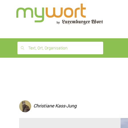
1
month
free
Text, Ort, Organisation
Christiane Kass-Jung