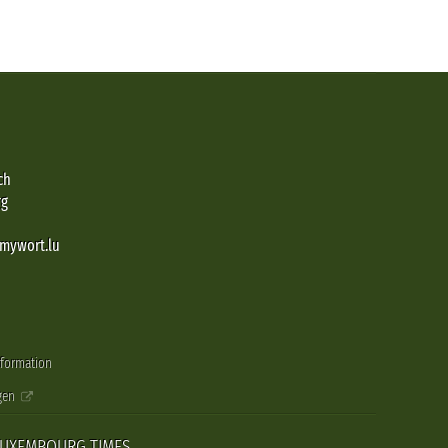
ch
rg
@mywort.lu
nformation
gen
LUXEMBOURG TIMES