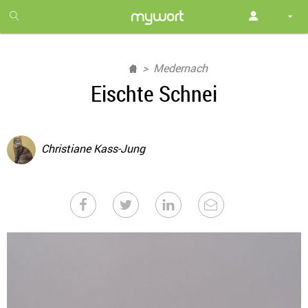
1
month
free
Medernach
Eischte Schnei
Christiane Kass-Jung