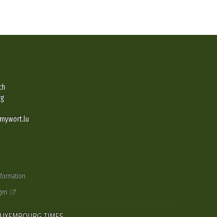
ch
rg
@mywort.lu
nformation
gen
LUXEMBOURG TIMES