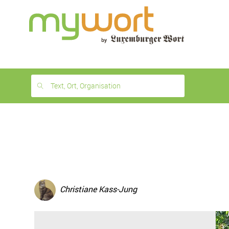
1
month
free
Text, Ort, Organisation
Christiane Kass-Jung