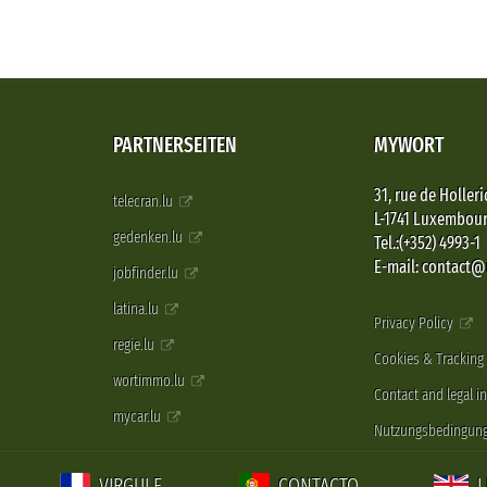
PARTNERSEITEN
MYWORT
31, rue de Holleri
telecran.lu
L-1741 Luxembou
gedenken.lu
Tel.:(+352) 4993-1
E-mail: contact
jobfinder.lu
latina.lu
Privacy Policy
regie.lu
Cookies & Tracking
wortimmo.lu
Contact and legal i
mycar.lu
Nutzungsbedingun
VIRGULE
CONTACTO