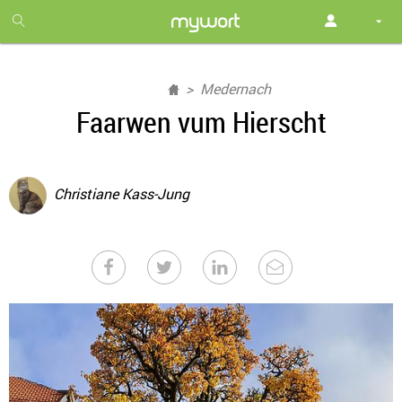
1
month
free
Medernach
Faarwen vum Hierscht
Christiane Kass-Jung