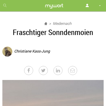
1
month
free
Medernach
Fraschtiger Sonndenmoien
Christiane Kass-Jung