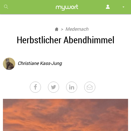
1
month
free
Medernach
Herbstlicher Abendhimmel
Christiane Kass-Jung