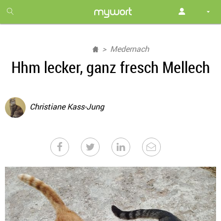
1
month
free
Medernach
Hhm lecker, ganz fresch Mellech
Christiane Kass-Jung