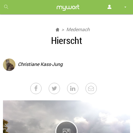
1
month
free
Medernach
Hierscht
Christiane Kass-Jung