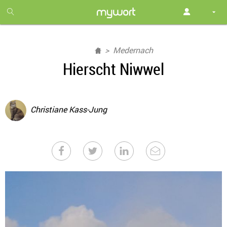
1
month
free
Medernach
Hierscht Niwwel
Christiane Kass-Jung