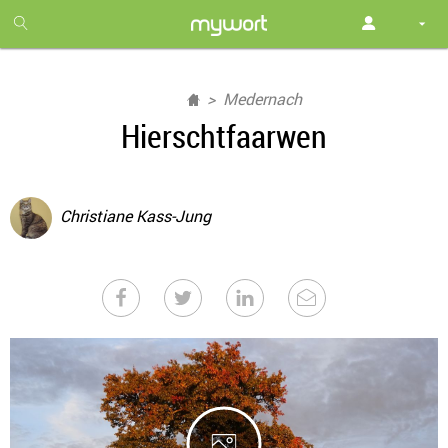
1
month
free
Medernach
Hierschtfaarwen
Christiane Kass-Jung