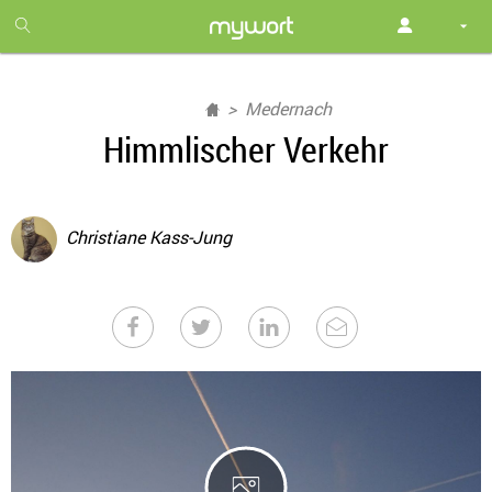
1
month
free
Medernach
Himmlischer Verkehr
Christiane Kass-Jung