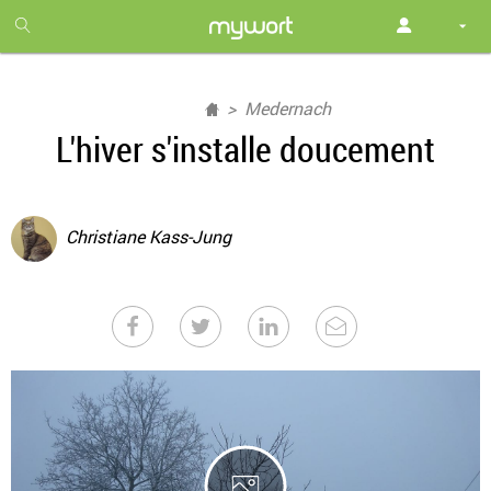
1
month
free
Medernach
L'hiver s'installe doucement
Christiane Kass-Jung