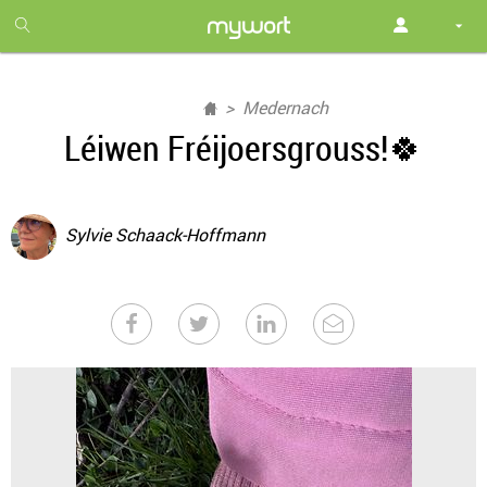
1
month
free
Medernach
Léiwen Fréijoersgrouss!🍀
Sylvie Schaack-Hoffmann