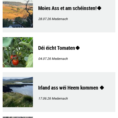
Moies Ass et am schéinsten!🍀
28.07.26
Medernach
Déi éicht Tomaten🍀
04.07.26
Medernach
Irland ass wéi Heem kommen 🍀
17.06.26
Medernach