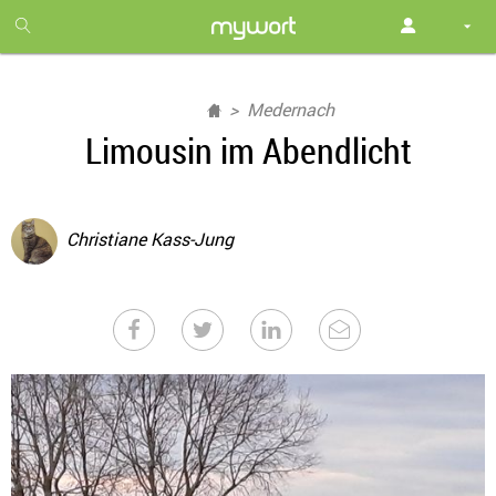
1
month
free
Medernach
Limousin im Abendlicht
Christiane Kass-Jung