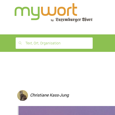
1
month
free
Text, Ort, Organisation
Christiane Kass-Jung