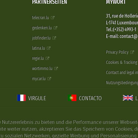
PARTNERSEITEN
MYWORT
31, rue de Holleri
telecran.lu
L-1741 Luxembou
gedenken.lu
Tel.:(+352) 4993-1
E-mail: contact
jobfinder.lu
latina.lu
Privacy Policy
regie.lu
Cookies & Tracking
wortimmo.lu
Contact and legal i
mycar.lu
Nutzungsbedingun
VIRGULE
CONTACTO
Nutzererlebnis zu bieten und die Performance unserer Webseite 
ite weiter nutzen, akzeptieren Sie das Speichern von Cookies, 
u sozialen Netzwerken, gezielte Werbung und Personalisierung 