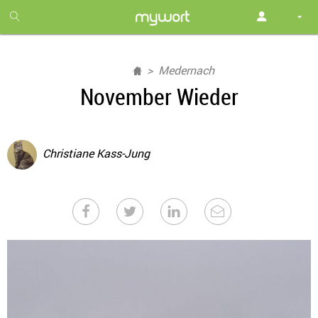
1
month
free
Medernach
November Wieder
Christiane Kass-Jung