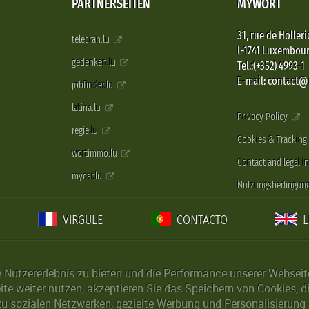
PARTNERSEITEN
MYWORT
31, rue de Holleri
telecran.lu
L-1741 Luxembou
gedenken.lu
Tel.:(+352) 4993-1
E-mail: contact
jobfinder.lu
latina.lu
Privacy Policy
regie.lu
Cookies & Tracking
wortimmo.lu
Contact and legal i
mycar.lu
Nutzungsbedingun
VIRGULE
CONTACTO
Nutzererlebnis zu bieten und die Performance unserer Webseite 
ite weiter nutzen, akzeptieren Sie das Speichern von Cookies, 
u sozialen Netzwerken, gezielte Werbung und Personalisierung 