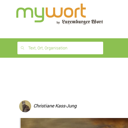
1
month
free
Text, Ort, Organisation
Christiane Kass-Jung