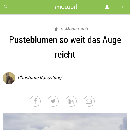
1
month
free
Medernach
Pusteblumen so weit das Auge
reicht
Christiane Kass-Jung